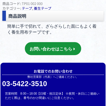
商品コード:
TP01 002 000
カテゴリー:
テープ
,
養⽣テープ
商品説明
簡単に手で切れて、ざらざらした面にもよく着
く養生用布テープです。
お問い合わせはこちら
お電話でのお問い合わせ
弊社営業部（代表）へご連絡ください。
03-5422-3510
営業時間 8:00～18:00【日曜・祝日定休】 ※夜間・休日にご連絡い
ただく際は、番号のかけ間違いにご注意ください。