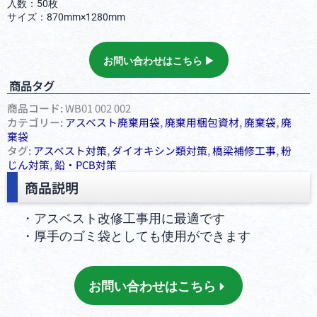
入数：50枚
サイズ：870mm×1280mm
お問い合わせはこちら ▶︎
商品タグ
商品コード:
WB01 002 002
カテゴリー:
アスベスト廃棄⽤袋
,
廃棄用梱包資材
,
廃棄袋
,
廃
棄袋
タグ:
アスベスト対策
,
ダイオキシン類対策
,
橋梁補修工事
,
粉
じん対策
,
鉛・PCB対策
商品説明
・アスベスト改修工事用に最適です
・厚手のゴミ袋としても使用ができます
お問い合わせはこちら