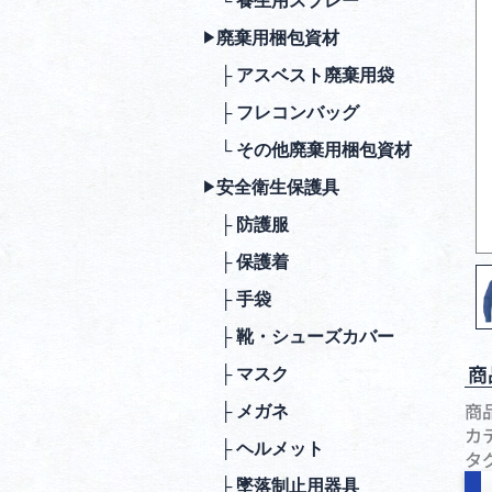
└ 養生用スプレー
廃棄⽤梱包資材
▶︎
├ アスベスト廃棄用袋
├ フレコンバッグ
└ その他廃棄用梱包資材
安全衛⽣保護具
▶︎
├ 防護服
├ 保護着
├ ⼿袋
├ 靴・シューズカバー
商
├ マスク
商
├ メガネ
カ
├ ヘルメット
タ
├ 墜落制⽌⽤器具