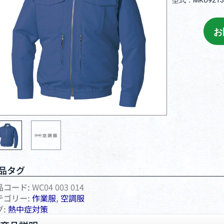
型式：MKU9213
お
品タグ
品コード:
WC04 003 014
テゴリー:
作業服
,
空調服
グ:
熱中症対策