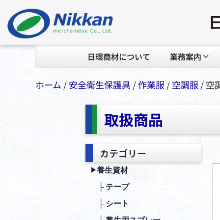
日環商材について
業務案内
ホーム
/
安全衛⽣保護具
/
作業服
/
空調服
/ 
取扱商品
カテゴリー
養生資材
▶︎
├ テープ
├ シート