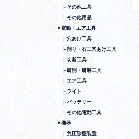
├ その他⼯具
└ その他⽤品
電動・エア⼯具
▶︎
├ ⽳あけ⼯具
├ 削り・⽯⼯⽳あけ⼯具
├ 切断⼯具
├ 研削・研磨⼯具
├ エア⼯具
├ ライト
├ バッテリー
└ その他電動⼯具
機器
▶︎
├ 負圧除塵装置