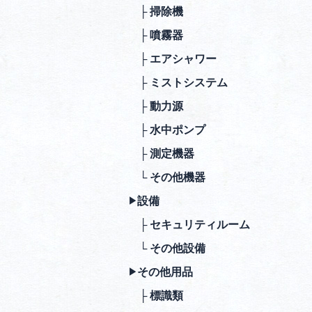
├ 掃除機
├ 噴霧器
├ エアシャワー
├ ミストシステム
├ 動⼒源
├ ⽔中ポンプ
├ 測定機器
└ その他機器
設備
▶︎
├ セキュリティルーム
└ その他設備
その他⽤品
▶︎
├ 標識類