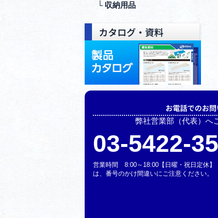
└ 収納⽤品
カタログ・資料
お電話でのお問
弊社営業部（代表）へ
03-5422-3
営業時間 8:00～18:00【日曜・祝日定
は、番号のかけ間違いにご注意ください。