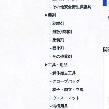
└ その他安全衛⽣保護具
薬剤
▶︎
├ 剥離剤
├ ⾶散抑制剤
├ 塗装剤
関
├ 固化剤
└ その他薬剤
⼯具・⽤品
▶︎
├ 解体撤去⼯具
├ グローブバッグ
├ 梯⼦・脚⽴・⽴⾺
├ ウエス・マット
├ 清掃⽤具