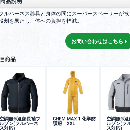
商品説明
フルハーネス器具と身体の間にスーパースペーサーが挟
役割を果たし、体への負担を軽減。
お問い合わせはこちら
連商品
空調服®︎遮熱長袖ブ
CHEM MAX 1 化学防
空調服®︎
ルゾン(フルハーネ
護服 XXL
ルゾン(フ
ス対応)
ス対応)