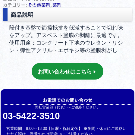
カテゴリー:
その他薬剤
,
薬剤
商品説明
段付き基盤で節操抵抗を低減することで切れ味
をアップ。アスベスト塗膜の剥離に最適です。
使用用途：コンクリート下地のウレタン・リシ
ン・弾性アクリル・エポキシ等の塗膜剥がし
お問い合わせはこちら
お電話でのお問い合わせ
弊社営業部（代表）へご連絡ください。
03-5422-3510
営業時間 8:00～18:00【日曜・祝日定休】 ※夜間・休日にご連絡い
ただく際は、番号のかけ間違いにご注意ください。